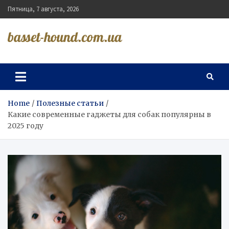
Skip
Пятница, 7 августа, 2026
to
content
basset-hound.com.ua
Home
Полезные статьи
Какие современные гаджеты для собак популярны в
2025 году