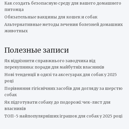
Как создать безопасную среду для вашего домашнего
питомца
Обязательные вакцины для кошек и собак
Альтернативные методы лечения болезней домашних
животных
Полезные записи
Як відрізнити справжнього заводчика від
перекупника: поради для майбутніх власників
Нові тенденції в одязі та аксесуарах для собак у 2025
році
Порівняння гігієнічних засобів для догляду за шерстю
собак
Як підготувати собаку до подорожі: чек-лист для
власників
ТОП-5 найпопулярніших іграшок для собак у 2025 році