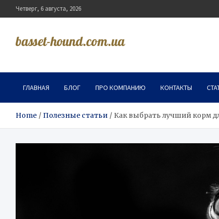
Skip
Четверг, 6 августа, 2026
to
content
basset-hound.com.ua
ГЛАВНАЯ
БЛОГ
ПРО КОМПАНИЮ
КОНТАКТЫ
СТА
Home
Полезные статьи
Как выбрать лучший корм дл