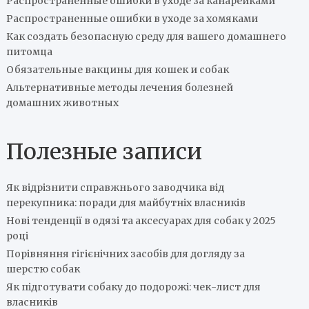
Распространенные ошибки в уходе за канарейками
Распространенные ошибки в уходе за хомяками
Как создать безопасную среду для вашего домашнего
питомца
Обязательные вакцины для кошек и собак
Альтернативные методы лечения болезней
домашних животных
Полезные записи
Як відрізнити справжнього заводчика від
перекупника: поради для майбутніх власників
Нові тенденції в одязі та аксесуарах для собак у 2025
році
Порівняння гігієнічних засобів для догляду за
шерстю собак
Як підготувати собаку до подорожі: чек-лист для
власників