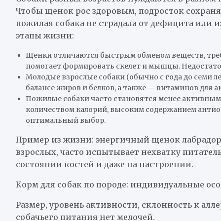
Чтобы щенок рос здоровым, подросток сохранял
пожилая собака не страдала от дефицита или 
этапы жизни:
Щенки отличаются быстрым обменом веществ, требу
помогает формировать скелет и мышцы. Недостаток 
Молодые взрослые собаки (обычно с года до семи 
балансе жиров и белков, а также — витаминов для а
Пожилые собаки часто становятся менее активными
количеством калорий, высоким содержанием анти
оптимальный выбор.
Пример из жизни: энергичный щенок лабрадор
взрослых, часто испытывает нехватку питател
состоянии костей и даже на настроении.
Корм для собак по породе: индивидуальные ос
Размер, уровень активности, склонность к алле
собачьего питания нет мелочей.