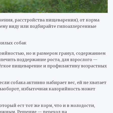
нения, расстройства пищеварения), от корма
щему виду или подбирайте гипоаллергенные
жилых собак
рийностью, но и размером гранул, содержанием
печить поддержание роста, для взрослого —
ёгкое пищеварение и профилактику возрастных
сли собака активно набирает вес, ей не хватает
аоборот, избыточная калорийность может
оторый ест тот же корм, что и в молодости,
вижным. Решение — переход на