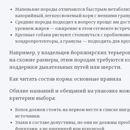
Маленькие породы отличаются быстрым метаболиз
калорийный, легкоусвояемый корм с мелкими грану
Средние породы подходят к вопросу проще: им дост
уровнем жиров — ожирение в этом сегменте встреч
Крупные собаки рискуют столкнуться с проблемами
хондропротекторы, а гранулы — подходить для кру
Например, у владельцев йоркширских терьеров
на схожие размеры, этим породам требуются к
поддержки дыхательных путей или шерсти.
Как читать состав корма: основные правила
Обилие названий и обещаний на упаковке може
критерии выбора:
Белок должен стоять на первом месте в списке инг
источники.
Злаки в составе допустимы, но они не должны прео
фруктами, а не пшеницей или кукурузой.