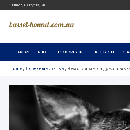
Skip
Четверг, 6 августа, 2026
to
content
basset-hound.com.ua
ГЛАВНАЯ
БЛОГ
ПРО КОМПАНИЮ
КОНТАКТЫ
СТА
Home
Полезные статьи
Чем отличается дрессировка