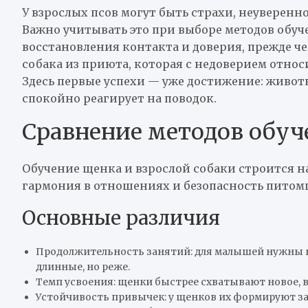
У взрослых псов могут быть страхи, неуверен
Важно учитывать это при выборе методов обуче
восстановления контакта и доверия, прежде ч
собака из приюта, которая с недоверием отно
Здесь первые успехи — уже достижение: живот
спокойно реагирует на поводок.
Сравнение методов обуче
Обучение щенка и взрослой собаки строится на
гармония в отношениях и безопасность питомц
Основные различия
Продолжительность занятий: для малышей нужны ко
длинные, но реже.
Темп усвоения: щенки быстрее схватывают новое, 
Устойчивость привычек: у щенков их формируют з