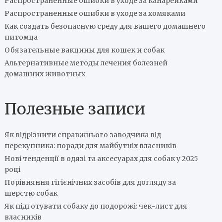
Распространенные ошибки в уходе за канарейками
Распространенные ошибки в уходе за хомяками
Как создать безопасную среду для вашего домашнего
питомца
Обязательные вакцины для кошек и собак
Альтернативные методы лечения болезней
домашних животных
Полезные записи
Як відрізнити справжнього заводчика від
перекупника: поради для майбутніх власників
Нові тенденції в одязі та аксесуарах для собак у 2025
році
Порівняння гігієнічних засобів для догляду за
шерстю собак
Як підготувати собаку до подорожі: чек-лист для
власників