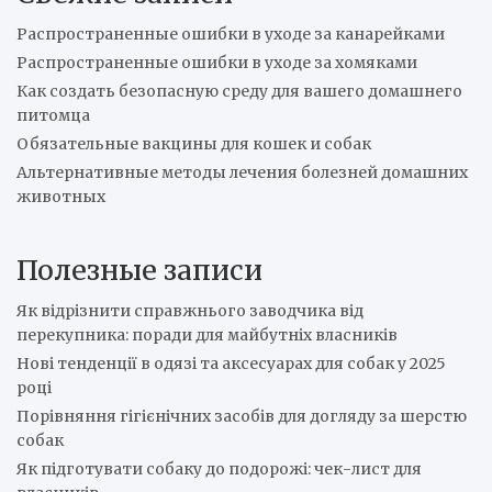
h
Распространенные ошибки в уходе за канарейками
Распространенные ошибки в уходе за хомяками
Как создать безопасную среду для вашего домашнего
питомца
Обязательные вакцины для кошек и собак
Альтернативные методы лечения болезней домашних
животных
Полезные записи
Як відрізнити справжнього заводчика від
перекупника: поради для майбутніх власників
Нові тенденції в одязі та аксесуарах для собак у 2025
році
Порівняння гігієнічних засобів для догляду за шерстю
собак
Як підготувати собаку до подорожі: чек-лист для