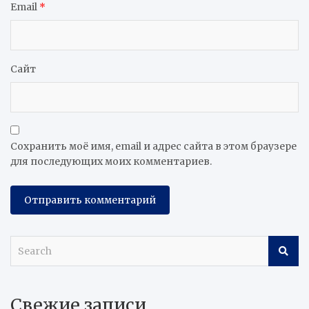
Email
*
Сайт
Сохранить моё имя, email и адрес сайта в этом браузере
для последующих моих комментариев.
S
e
a
r
Свежие записи
c