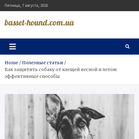
Skip
Пятница, 7 августа, 2026
to
content
basset-hound.com.ua
Home
Полезные статьи
Как защитить собаку от клещей весной и летом:
эффективные способы