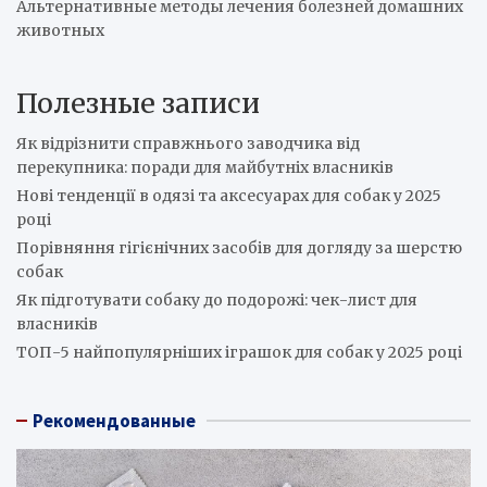
Альтернативные методы лечения болезней домашних
животных
Полезные записи
Як відрізнити справжнього заводчика від
перекупника: поради для майбутніх власників
Нові тенденції в одязі та аксесуарах для собак у 2025
році
Порівняння гігієнічних засобів для догляду за шерстю
собак
Як підготувати собаку до подорожі: чек-лист для
власників
ТОП-5 найпопулярніших іграшок для собак у 2025 році
Рекомендованные