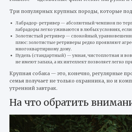
Три популярных крупных породы, которые под
Лабрадор-ретривер — абсолютный чемпион по терп
лабрадоры легко уживаются в любых условиях, если
Золотистый ретривер — спокойный, уравновешенны
плюс: золотистые ретриверы редко проявляют агре
многоквартирному дому.
Пудель (стандартный) — умная, чистоплотная и вов
не имеют запаха, а их интеллект позволяет легко п
Крупная собака — это, конечно, регулярные пр
семья получает не только охранника, но и ком
утренний завтрак.
На что обратить вниман