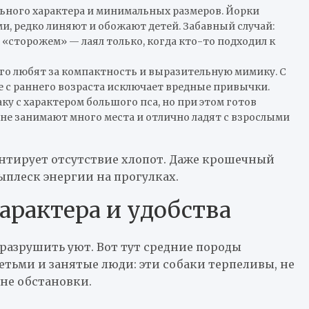
ного характера и минимальных размеров. Йорки
и, редко линяют и обожают детей. Забавный случай:
л «сторожем» — лаял только, когда кто-то подходил к
о любят за компактность и выразительную мимику. С
е с раннего возраста исключает вредные привычки.
ку с характером большого пса, но при этом готов
 не занимают много места и отлично ладят с взрослыми
антирует отсутствие хлопот. Даже крошечный
выплеск энергии на прогулках.
характера и удобства
 разрушить уют. Вот тут средние породы
детьми и занятые люди: эти собаки терпеливы, не
ене обстановки.