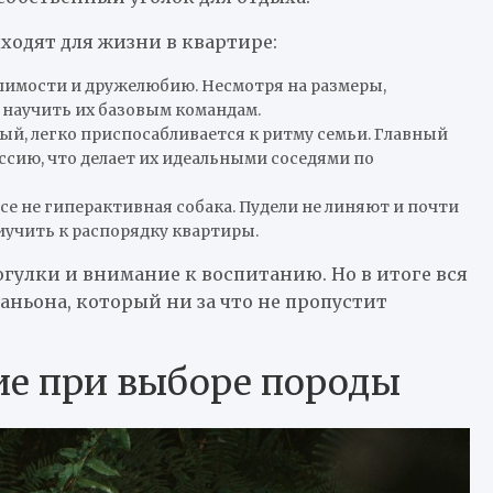
ходят для жизни в квартире:
имости и дружелюбию. Несмотря на размеры,
 научить их базовым командам.
й, легко приспосабливается к ритму семьи. Главный
ссию, что делает их идеальными соседями по
се не гиперактивная собака. Пудели не линяют и почти
риучить к распорядку квартиры.
огулки и внимание к воспитанию. Но в итоге вся
паньона, который ни за что не пропустит
ие при выборе породы