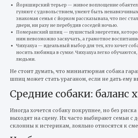
Йоркширский терьер — живое воплощение обаятель
гуляют с удовольствием, умеют быть ненавязчивым
знакомая семья с йорком рассказывала, что пес ста
двери, ни разу не перебудив соседей ночью.
Померанский шпиц — пушистый энергетик, которог
ним невозможно заскучать, а грамотное воспитани
Чихуахуа — идеальный выбор для тех, кто хочет соба
носить любимца в сумке. Чихуахуа легко обучаются,
людьми.
Не стоит думать, что миниатюрная собака гар
шпиц может стать ураганом, если не дать ему 
Средние собаки: баланс 
Иногда хочется собаку покрупнее, но без риска
выходят на сцену. Их часто выбирают семьи с 
склонны к истерикам, лояльно относятся к см