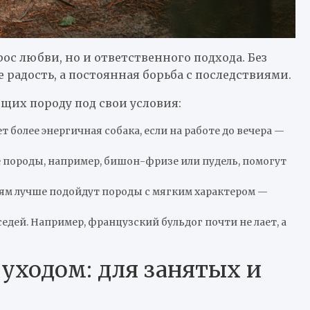
рос любви, но и ответственного подхода. Без
е радость, а постоянная борьба с последствиями.
щих породу под свои условия:
 более энергичная собака, если на работе до вечера —
е породы, например, бишон-фризе или пудель, помогут
тям лучше подойдут породы с мягким характером —
едей. Например, французский бульдог почти не лает, а
ходом: для занятых и