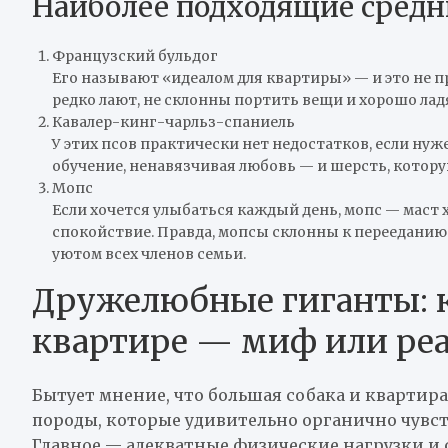
Наиболее подходящие средн
Французский бульдог
Его называют «идеалом для квартиры» — и это не п
редко лают, не склонны портить вещи и хорошо ладя
Кавалер-кинг-чарльз-спаниель
У этих псов практически нет недостатков, если нуж
обучение, ненавязчивая любовь — и шерсть, котору
Мопс
Если хочется улыбаться каждый день, мопс — маст 
спокойствие. Правда, мопсы склонны к перееданию 
уютом всех членов семьи.
Дружелюбные гиганты: к
квартире — миф или реа
Бытует мнение, что большая собака и квартира
породы, которые удивительно органично чувст
Главное — адекватные физические нагрузки и 