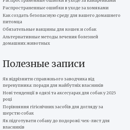
Распространенные ошибки в уходе за канарейками
Распространенные ошибки в уходе за хомяками
Как создать безопасную среду для вашего домашнего
питомца
Обязательные вакцины для кошек и собак
Альтернативные методы лечения болезней
домашних животных
Полезные записи
Як відрізнити справжнього заводчика від
перекупника: поради для майбутніх власників
Нові тенденції в одязі та аксесуарах для собак у 2025
році
Порівняння гігієнічних засобів для догляду за
шерстю собак
Як підготувати собаку до подорожі: чек-лист для
власників